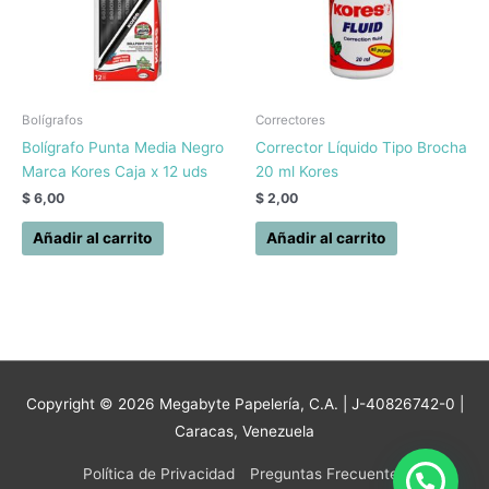
Bolígrafos
Correctores
Bolígrafo Punta Media Negro
Corrector Líquido Tipo Brocha
Marca Kores Caja x 12 uds
20 ml Kores
$
6,00
$
2,00
Añadir al carrito
Añadir al carrito
Copyright © 2026
Megabyte Papelería, C.A.
| J-40826742-0 |
Caracas, Venezuela
Política de Privacidad
Preguntas Frecuentes