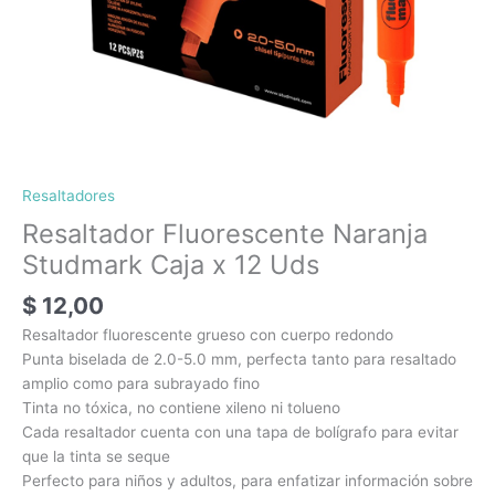
Resaltadores
Resaltador Fluorescente Naranja
Studmark Caja x 12 Uds
$
12,00
Resaltador fluorescente grueso con cuerpo redondo
Punta biselada de 2.0-5.0 mm, perfecta tanto para resaltado
amplio como para subrayado fino
Tinta no tóxica, no contiene xileno ni tolueno
Cada resaltador cuenta con una tapa de bolígrafo para evitar
que la tinta se seque
Perfecto para niños y adultos, para enfatizar información sobre