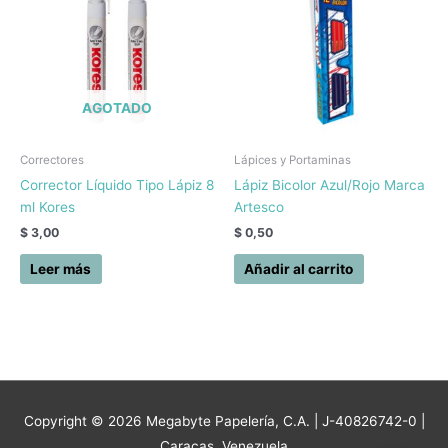
AGOTADO
Correctores
Lápices y Portaminas
Corrector Líquido Tipo Lápiz 8
Lápiz Bicolor Azul/Rojo Marca
ml Kores
Artesco
$
3,00
$
0,50
Leer más
Añadir al carrito
Copyright © 2026
Megabyte Papelería, C.A.
| J-40826742-0 |
Caracas, Venezuela