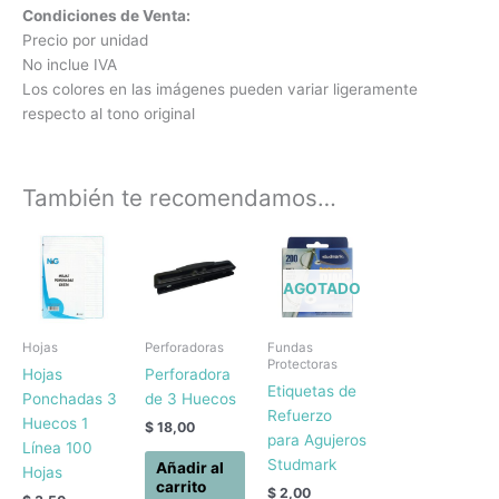
Condiciones de Venta:
Precio por unidad
No inclue IVA
Los colores en las imágenes pueden variar ligeramente
respecto al tono original
También te recomendamos…
AGOTADO
Hojas
Perforadoras
Fundas
Protectoras
Hojas
Perforadora
Etiquetas de
Ponchadas 3
de 3 Huecos
Refuerzo
Huecos 1
$
18,00
para Agujeros
Línea 100
Studmark
Añadir al
Hojas
carrito
$
2,00