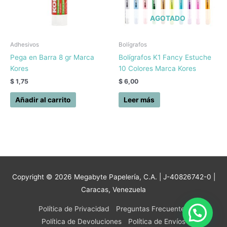
AGOTADO
Adhesivos
Bolígrafos
Pega en Barra 8 gr Marca
Bolígrafos K1 Fancy Estuche
Kores
10 Colores Marca Kores
$
1,75
$
6,00
Añadir al carrito
Leer más
Copyright © 2026
Megabyte Papelería, C.A.
| J-40826742-0 |
Caracas, Venezuela
Política de Privacidad
Preguntas Frecuentes
Política de Devoluciones
Política de Envíos